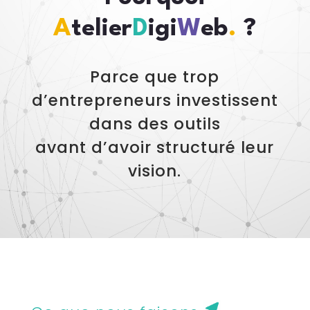
A
telier
D
igi
W
eb
.
?
Parce que trop
d’entrepreneurs investissent
dans des outils
avant d’avoir structuré leur
vision.