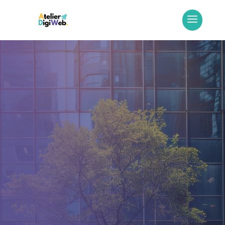
À propos d’
AtelierDigiWeb
Un accompagnement
digital des
entreprises pensé
comme un
écosystème
.
Nous accompagnons les entrepreneurs
et les petites entreprises qui