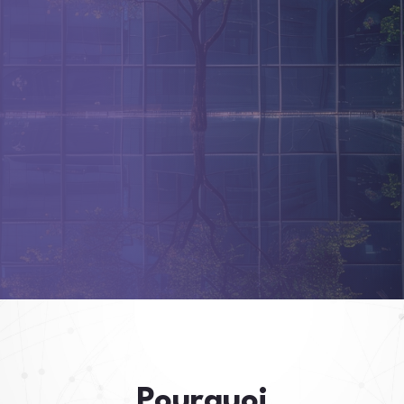
souhaitent passer d’une
communication fragmentée à un
écosystème digital clair, cohérent et
pensé pour durer.
AtelierDigiWeb
À propos
5
Pourquoi