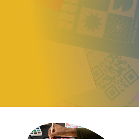
cohérente, durable et alignée
avec votre activité.
AtelierDigiWeb accompagne les
entrepreneurs et entreprises à
Marseille dans la création
d’univers visuels sur mesure.