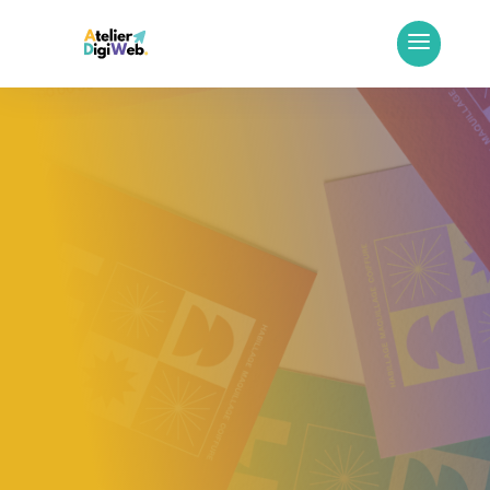
Création
d’identité
visuelle
.
Une création d’identité visuelle
pensée pour révéler votre
positionnement et construire
une image de marque