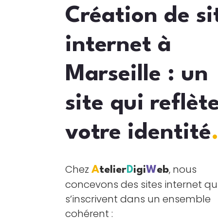
Création de si
internet à
Marseille : un
site qui reflèt
votre identité
Chez
, nous
A
telier
D
igi
W
eb
concevons des sites internet qu
s’inscrivent dans un ensemble
cohérent :