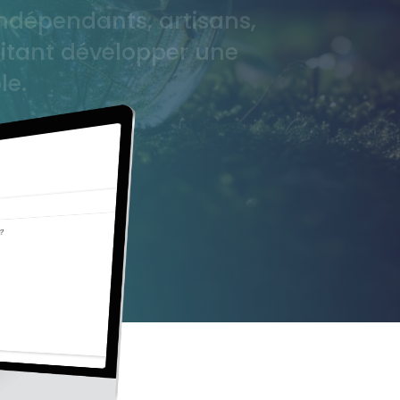
 indépendants, artisans,
itant développer une
le.