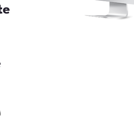
te
e
.
i