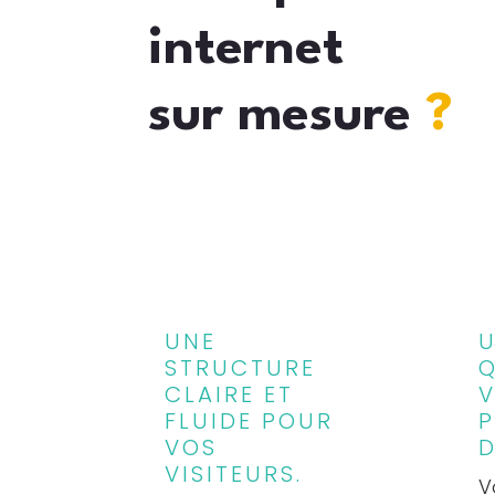
internet
sur mesure
?
UNE
U
STRUCTURE
Q
CLAIRE ET
FLUIDE POUR
P
VOS
D
VISITEURS.
V