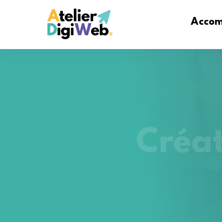
Acco
Créat