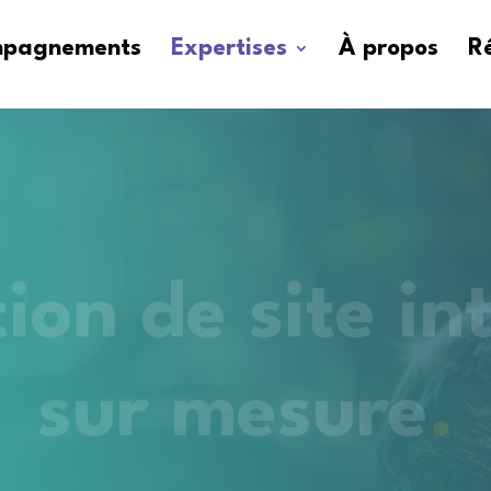
mpagnements
Expertises
À propos
Ré
ion de site in
sur mesure
.