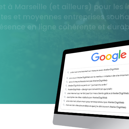
et à Marseille (et ailleurs) pour les
tes et moyennes entreprises souha
ésence en ligne cohérente et durab