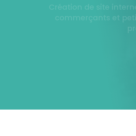
Création de site intern
commerçants et peti
pr