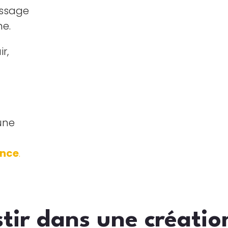
essage
ne.
r,
une
ence
.
tir dans une création