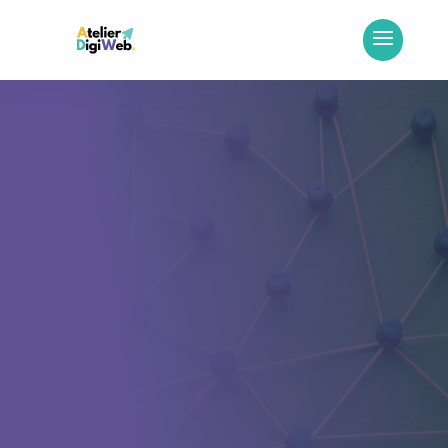
Le hub
Nos expertises
à la carte
.
AtelierDigiWeb
Nos expertises
5